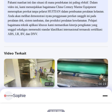
Pahami manfaat inti dan situasi di mana pendekatan ini paling efektif. Dalam
video ini, kami menunjukkan bagaimana China Century Marine Equipment
menerapkan perekat tanpa pelarut HUITIAN dalam pembuatan peralatan kelautan.
Anda akan melihat demonstrasi nyata penggunaan perekat canggih ini pada
peralatan dek, sistem tambatan, dan produksi peralatan keselamatan. Pelajari
bagaimana teknik aplikasi khusus kami memastikan kinerja pengikatan yang
unggul sekaligus memenuhi standar klasifikasi internasional termasuk sertifikasi
ABS, LR, BV, dan DNV.
Video Terkait
00:18
00:19
HUITIAN Adhesives berbasis pelarut
HUITIAN Aplikasi perekat berbasis
Sophie
Aplikasi 2
pelarut
Product Usage Video
Product Usage Video
March 31, 2025
March 31, 2025
8:05 PM