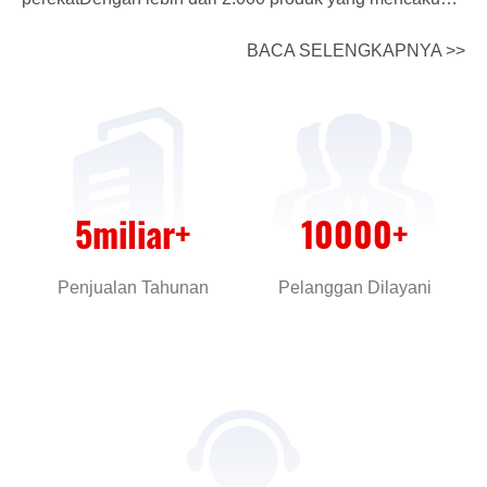
enam disiplin ilmu, penawaran kami menemukan aplikasi
BACA SELENGKAPNYA >>
yang luas dalam energi baru, transportasi, komunikasi
5G,elektronik konsumenKami berkomitmen untuk
memberikan bahan baru solusi one-stop untuk high-end
manufaktur industri kepala pelanggan. Huitian New
Material memiliki 6 pangkalan R&D di Shanghai,
Guangzhou, Xiangyang, Yicheng, dan Changzhou, serta
5
miliar+
10000
+
pangkalan industri di Vietnam, menyediakan pelanggan
dengan pasokan yang stabil dari multi-series,produk
Penjualan Tahunan
Pelanggan Dilayani
berkualitas tinggi, dan memiliki kapasitas manufaktur
berskala besar; tim inti R&D yang ada terdiri dari lebih
dari 300 orang dengan gelar PhD dan master,dan itu
adalah "National Enterprise Technology Centre" pertama
di industri bahan baru perekat domestik. Huitian New
Material telah terus berinvestasi dalam R & D untuk
waktu yang lama, pengembangan bersama dengan