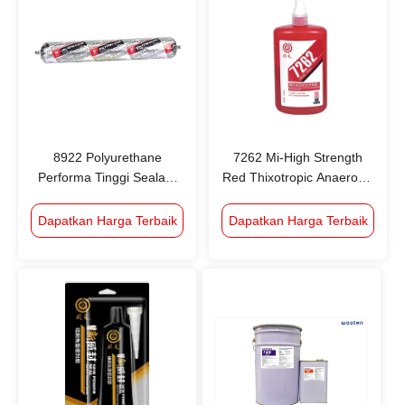
Lainnya
8922 Polyurethane
7262 Mi-High Strength
Performa Tinggi Sealant
Red Thixotropic Anaerobic
Lem Kaca Depan Ramah
Thread Locker Untuk Di
Lingkungan Tixotropy
Bawah M20 Thread
Dapatkan Harga Terbaik
Dapatkan Harga Terbaik
Tinggi Bebas Pelarut Bau
Locker/ Thread Sealant/
Rendah
Liquid Gasket