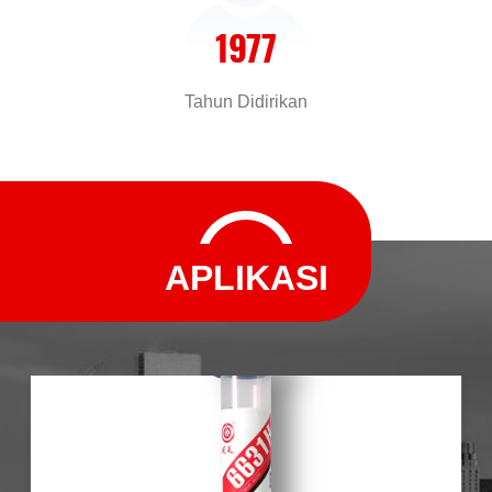
pelanggan, dan cadangan produk yang berpandangan ke
1977
depan, terus menyempurnakan kemampuan R & D
berkelanjutan;Kekuatan organisasi yang efisien dari
Tahun Didirikan
orang Huitian dengan cepat menanggapi kebutuhan
pelanggan dan memberdayakan dan menambah nilai
produk pelanggan. Huitian New Material didirikan pada
tahun 1977. pendahulunya adalah unit penelitian
domestik paling awal yang terlibat dalam penelitian dan
APLIKASI
pengembangan perekat.Ini juga merupakan perusahaan
teknologi tinggi swasta yang diubah oleh sekelompok
lembaga penelitian di negara ini sesuai dengan operasi
yang berorientasi pasar. The company has a deep
professional and technical accumulation and has been
identified as a provincial-level post-doctoral industrial
base and a national-level post-doctoral scientific research
workstation. Pada tahun 2012, Huitian dan Akademi Ilmu