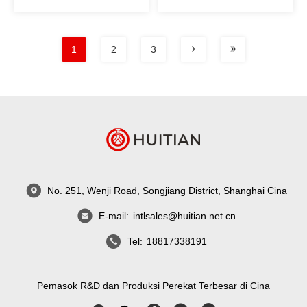
1
2
3
No. 251, Wenji Road, Songjiang District, Shanghai Cina
E-mail:
intlsales@huitian.net.cn
Tel:
18817338191
Pemasok R&D dan Produksi Perekat Terbesar di Cina