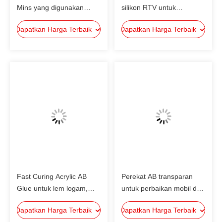
Mins yang digunakan
silikon RTV untuk
untuk penyatuan diri dan
perbaikan mobil: 55g / pc,
Dapatkan Harga Terbaik
Dapatkan Harga Terbaik
saling penyatuan logam,
110g / pc, Sealant
keramik, plastik, dan kayu
Pembuat Gasket
Fast Curing Acrylic AB
Perekat AB transparan
Glue untuk lem logam,
untuk perbaikan mobil dan
plastik, kayu dan keramik
truk, lem epoksi 5 menit
Dapatkan Harga Terbaik
Dapatkan Harga Terbaik