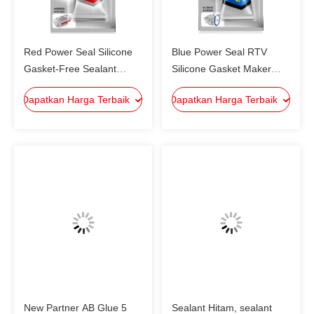
Red Power Seal Silicone
Blue Power Seal RTV
Gasket-Free Sealant
Silicone Gasket Maker
untuk High-Performance
Untuk Mesin Seal, High
Dapatkan Harga Terbaik
Dapatkan Harga Terbaik
Engineering Adhesive
Heat RTV Silicone Sealant
Seperti transportasi &
pertambangan
New Partner AB Glue 5
Sealant Hitam, sealant