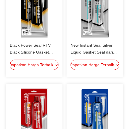
Black Power Seal RTV
New Instant Seal Silver
Black Silicone Gasket
Liquid Gasket Seal dari
Maker, TOP1 di Cina,
peralatan mekanik, poros
Dapatkan Harga Terbaik
Dapatkan Harga Terbaik
Kinerja Tinggi Dan Biaya
mikro dan menengah,
Rendah
gearbox, kotak jembatan