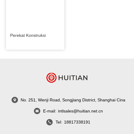
Perekat Konstruksi
No. 251, Wenji Road, Songjiang District, Shanghai Cina
E-mail:
intlsales@huitian.net.cn
Tel:
18817338191