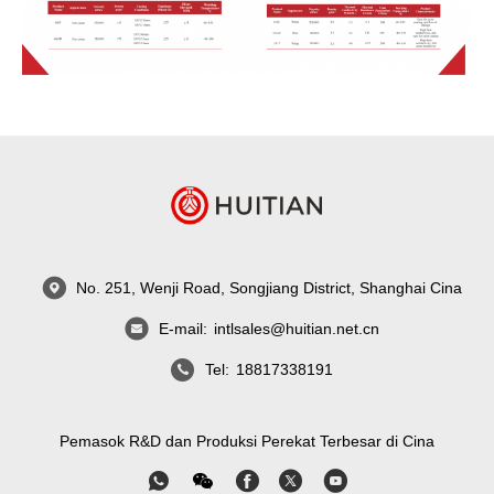
No. 251, Wenji Road, Songjiang District, Shanghai Cina
E-mail:
intlsales@huitian.net.cn
Tel:
18817338191
Pemasok R&D dan Produksi Perekat Terbesar di Cina