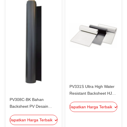
PV331S Ultra High Water
Resistant Backsheet HJT
PV308C-BK Bahan
Persyaratan
Backsheet PV Desain
Dapatkan Harga Terbaik
Encapsulation Of
Lapisan Hitam Reflektif
Crystalline Silicon
Dapatkan Harga Terbaik
Tinggi Kualitas yang andal
Photovoltaic Modules