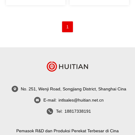
(Pengelompokan Modul
Fotovoltaik Silikon
Kristalin)
1
No. 251, Wenji Road, Songjiang District, Shanghai Cina
E-mail:
intlsales@huitian.net.cn
Tel:
18817338191
Pemasok R&D dan Produksi Perekat Terbesar di Cina