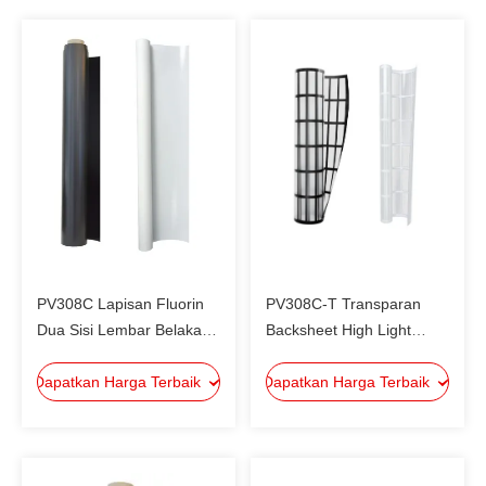
PV308C Lapisan Fluorin
PV308C-T Transparan
Dua Sisi Lembar Belakang
Backsheet High Light
Surya Keandalan yang
Transmittance Grid Untuk
Dapatkan Harga Terbaik
Lebih Tinggi Dan Biaya
Dapatkan Harga Terbaik
Modul Sisi Dua
yang Lebih Rendah