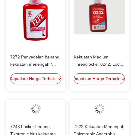
7272 Penyegelan benang
Kekuatan Medium
kekuatan menengah /
Threadlocker 0242, Loct.
perekat sekrup / gasket
242, untuk loker thread
Dapatkan Harga Terbaik
cair Hard Remove untuk di
Dapatkan Harga Terbaik
M6-M20 mudah untuk
bawah M36 Thread
dibongkar
Locker
7243 Locker benang
7222 Kekuatan Menengah
Tixotropic biru kekuatan
Thixotropic Anaerobik