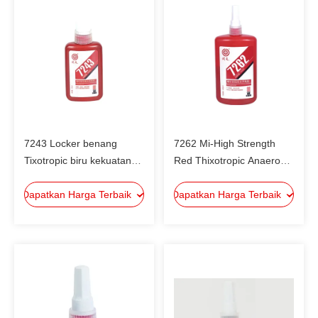
7243 Locker benang
7262 Mi-High Strength
Tixotropic biru kekuatan
Red Thixotropic Anaerobic
menengah untuk
Thread Locker Untuk Di
Dapatkan Harga Terbaik
mengunci dan menyegel
Dapatkan Harga Terbaik
Bawah M20 Thread
benang sekrup dengan
Locker/ Thread Sealant/
ukuran M6 hingga M20
Liquid Gasket