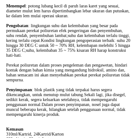
Menempel
: potong lubang kecil di paruh laras karet yang sesuai,
diameter mulut lem harus dipertimbangkan lebar ukuran dan putuskan,
ke dalam lem mulai operasi ukuran.
Pengobatan
: lingkungan suhu dan kelembaban yang besar pada
permukaan perekat poliuretan efek pengeringan dan penyembuhan,
suhu rendah, penyembuhan lambat;suhu dan kelembaban terlalu tinggi,
kering terlalu cepat.Kondisi lingkungan pengoperasian terbaik: suhu 20
hingga 30 DEG C untuk 50 ~ 70% RH, kelembapan melebihi 5 hingga
35 DEG C;suhu, kelembaban 35 ~ 75% kisaran RH harap konstruksi
hati-hati.
Perekat poliuretan dalam proses pengeleman dan pengawetan, hindari
kontak dengan bahan kimia yang mengandung hidroksil, amino dan,
bahan semacam ini akan menyebabkan perekat perekat poliuretan tidak
sempurna.
Penyimpanan
: blok plastik yang tidak terpakai harus segera
dikencangkan, untuk menutup mulut tabung.Sekali lagi, jika disegel,
sedikit kerak, segera keluarkan setelahnya, tidak mempengaruhi
penggunaan normal.Dalam proses penyimpanan, nosel juga dapat
muncul beberapa kerak, hilangkan setelah penggunaan normal, tidak
mempengaruhi kinerja produk.
Kemasan
310ml/Kartrid, 24Kartrid/Karton