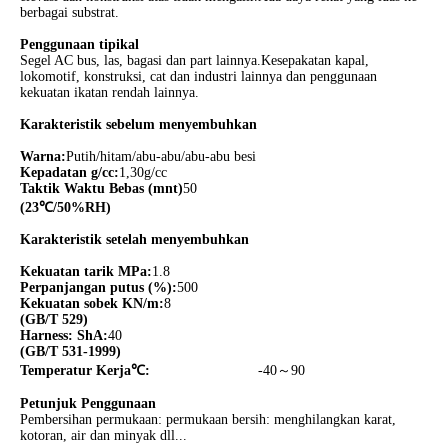
berbagai substrat.
Penggunaan tipikal
Segel AC bus, las, bagasi dan part lainnya.Kesepakatan kapal,
lokomotif, konstruksi, cat dan industri lainnya dan penggunaan
kekuatan ikatan rendah lainnya.
Karakteristik sebelum menyembuhkan
Warna:
Putih/hitam/abu-abu/abu-abu besi
Kepadatan g/cc:
1,30g/cc
Taktik Waktu Bebas (mnt)
50
(23
℃
/50%RH)
Karakteristik setelah menyembuhkan
Kekuatan tarik MPa:
1.8
Perpanjangan putus (%):
500
Kekuatan sobek KN/m:
8
(GB/T 529)
Harness: ShA:
40
(GB/T 531-1999)
Temperatur Kerja
℃:
-40～90
Petunjuk Penggunaan
Pembersihan permukaan: permukaan bersih: menghilangkan karat,
kotoran, air dan minyak dll...