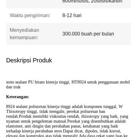
600ml/sosis, 20sosis/karton
Waktu pengiriman:
8-12 hari
Menyediakan
300.000 buah per bulan
kemampuan:
Deskripsi Produk
sosis sealant PU hitam kinerja tinggi, HT8924 untuk penggunaan mobil
dan truk
Keterangan:
8924 sealant poliuretan kinerja tinggi adalah komponen tunggal, W
Thixotropy tinggi, tidak mengalir, perekat poliuretan bau
rendah.Produk memiliki viskositas rendah, thixotropy yang baik, yang
nyaman untuk pengeleman manual.Perekat yang disembuhkan adalah
elastomer, anti dingin dan perubahan panas, ketahanan yang baik
terhadap kinerja perubahan stres.Dapat dicat, dipoles, tidak korosi,
elevasi dan konstruksi atas tidak mengalir.Ada daya rekat yang luas ke