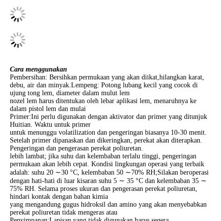
Cara menggunakan
Pembersihan: Bersihkan permukaan yang akan diikat,hilangkan karat,
debu, air dan minyak.Lempeng: Potong lubang kecil yang cocok di
ujung tong lem, diameter dalam mulut lem
nozel lem harus ditentukan oleh lebar aplikasi lem, menaruhnya ke
dalam pistol lem dan mulai
Primer:Ini perlu digunakan dengan aktivator dan primer yang ditunjuk
Huitian. Waktu untuk primer
untuk menunggu volatilization dan pengeringan biasanya 10-30 menit.
Setelah primer dipanaskan dan dikeringkan, perekat akan diterapkan.
Pengeringan dan pengerasan perekat poliuretan.
lebih lambat; jika suhu dan kelembaban terlalu tinggi, pengeringan
permukaan akan lebih cepat. Kondisi lingkungan operasi yang terbaik
adalah: suhu 20 ∼30 °C, kelembaban 50 ∼70% RH;Silakan beroperasi
dengan hati-hati di luar kisaran suhu 5 ∼ 35 °C dan kelembaban 35 ∼
75% RH. Selama proses ukuran dan pengerasan perekat poliuretan,
hindari kontak dengan bahan kimia
yang mengandung gugus hidroksil dan amino yang akan menyebabkan
perekat poliuretan tidak mengeras atau
Penyimpanan:Lapisan yang tidak digunakan harus segera