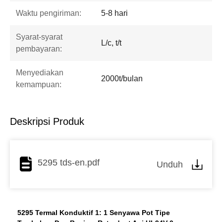
Waktu pengiriman:
5-8 hari
Syarat-syarat
L/c, t/t
pembayaran:
Menyediakan
2000t/bulan
kemampuan:
Deskripsi Produk
5295 tds-en.pdf
Unduh
5295 Termal Konduktif 1: 1 Senyawa Pot Tipe