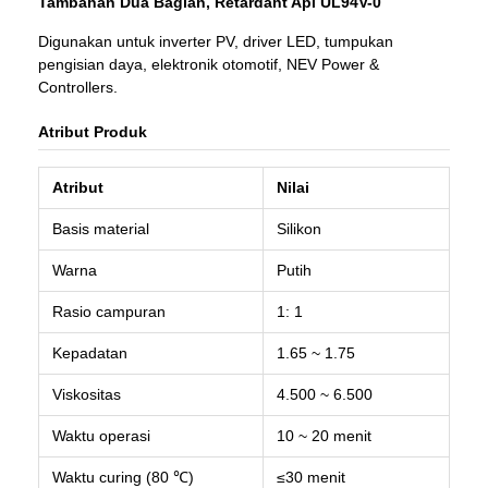
Tambahan Dua Bagian, Retardant Api UL94V-0
Digunakan untuk inverter PV, driver LED, tumpukan
pengisian daya, elektronik otomotif, NEV Power &
Controllers.
Atribut Produk
Atribut
Nilai
Basis material
Silikon
Warna
Putih
Rasio campuran
1: 1
Kepadatan
1.65 ~ 1.75
Viskositas
4.500 ~ 6.500
Waktu operasi
10 ~ 20 menit
Waktu curing (80 ℃)
≤30 menit