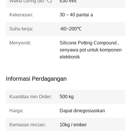
Waktu curing (80 ℃):
≤30 mnt
Kekerasan:
30 ~ 40 pantai a
Suhu kerja:
-60~200℃
Menyoroti:
Silicone Potting Compound ,
senyawa pot untuk komponen
elektronik
Informasi Perdagangan
Kuantitas min Order:
500 kg
Harga:
Dapat dinegosiasikan
Kemasan rincian:
10kg / ember