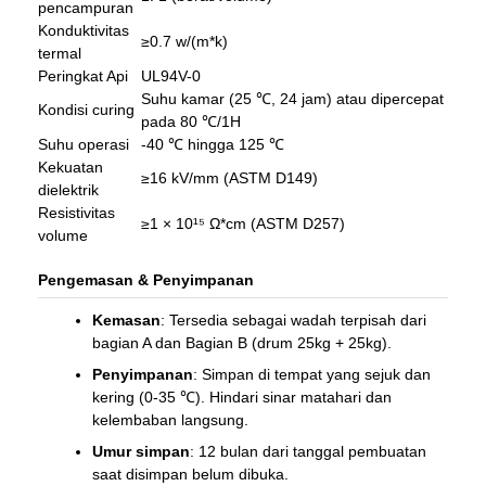
pencampuran
Konduktivitas
≥0.7 w/(m*k)
termal
Peringkat Api
UL94V-0
Suhu kamar (25 ℃, 24 jam) atau dipercepat
Kondisi curing
pada 80 ℃/1H
Suhu operasi
-40 ℃ hingga 125 ℃
Kekuatan
≥16 kV/mm (ASTM D149)
dielektrik
Resistivitas
≥1 × 10¹⁵ Ω*cm (ASTM D257)
volume
Pengemasan & Penyimpanan
Kemasan
: Tersedia sebagai wadah terpisah dari
bagian A dan Bagian B (drum 25kg + 25kg).
Penyimpanan
: Simpan di tempat yang sejuk dan
kering (0-35 ℃). Hindari sinar matahari dan
kelembaban langsung.
Umur simpan
: 12 bulan dari tanggal pembuatan
saat disimpan belum dibuka.