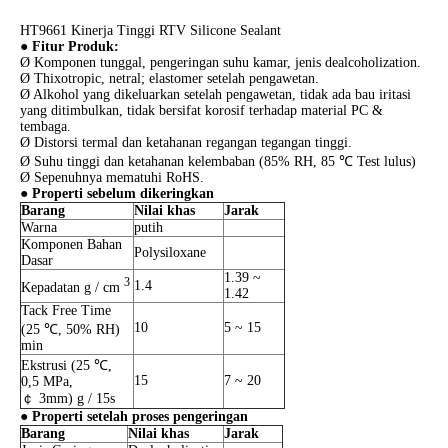
HT9661 Kinerja Tinggi RTV Silicone Sealant
● Fitur Produk:
Ø Komponen tunggal, pengeringan suhu kamar, jenis dealcoholization.
Ø Thixotropic, netral; elastomer setelah pengawetan.
Ø Alkohol yang dikeluarkan setelah pengawetan, tidak ada bau iritasi
yang ditimbulkan, tidak bersifat korosif terhadap material PC &
tembaga.
Ø Distorsi termal dan ketahanan regangan tegangan tinggi.
Ø Suhu tinggi dan ketahanan kelembaban (85% RH, 85 ℃ Test lulus)
Ø Sepenuhnya mematuhi RoHS.
● Properti sebelum dikeringkan
Barang
Nilai khas
Jarak
Warna
putih
Komponen Bahan
Polysiloxane
Dasar
1.39 ~
3
1.4
Kepadatan g / cm
1.42
Tack Free Time
10
5 ~ 15
(25 ℃, 50% RH)
min
Ekstrusi (25 ℃,
15
7 ~ 20
0,5 MPa,
￠ 3mm) g / 15s
● Properti setelah proses pengeringan
Barang
Nilai khas
Jarak