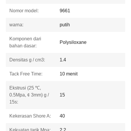
Nomor model:
9661
warna:
putih
Komponen dari
Polysiloxane
bahan dasar:
Densitas g / cm3:
1.4
Tack Free Time:
10 menit
Ekstrusi (25 ℃,
0.5Mpa, ¢ 3mm) g /
15
15s:
Kekerasan Shore A:
40
Kekuatan tarik Mpa:
2.2