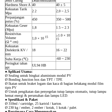
Jenis Curing
Dealcoholization
Hardness Shore A
40
40 ± 5
Kekuatan Tarik
2.2
2,0 ~ 2,5
Mpa
Perpanjangan
450
350 ~ 500
putus (%)
Kekuatan Geser
1,8
1.5 ~ 2.3
(Mpa)
Resistivitas
≥1.0 × 10
15
Volume
1,0 × 10
15
(Ω * cm)
Kekuatan
Dielektrik KV /
18
16 ~ 22
mm
-60 ~ 230
Suhu Kerja (℃)
Peringkat tahan
UL94 HB
api
● Aplikasi Utama:
Ø Sealing untuk bingkai aluminium modul PV
Ø Bonding Junction box dan TPT / TPE
Ø Ikatan untuk braket logam dan kaca di bagian belakang modul film
tipis PV
Ø Untuk pengikatan dan penyegelan tutup lampu otomatis, tutup lampu
hemat energi & perumahan dan lampu LED.
● Spesifikasi & Paket
Ø 310ml / cartridge, 25 kartrid / karton.
Ø 230 kg / ember, 2 ember / kotak, 1 kotak / palet.
● Bagaimana Cara Menggunakan