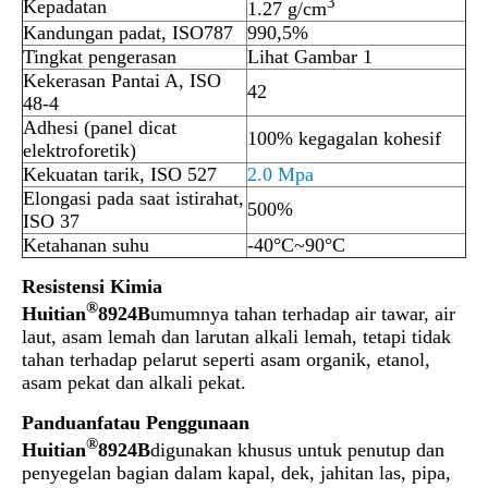
3
Kepadatan
1.27 g/cm
Kandungan padat, ISO787
990,5%
Tingkat pengerasan
Lihat Gambar 1
Kekerasan Pantai A, ISO
42
48-4
Adhesi (panel dicat
100% kegagalan kohesif
elektroforetik)
Kekuatan tarik, ISO 527
2.0 Mpa
Elongasi pada saat istirahat,
500%
ISO 37
Ketahanan suhu
-40°C~90°C
Resistensi Kimia
®
Huitian
8924B
umumnya tahan terhadap air tawar, air
laut, asam lemah dan larutan alkali lemah, tetapi tidak
tahan terhadap pelarut seperti asam organik, etanol,
asam pekat dan alkali pekat.
Panduan
f
atau Penggunaan
®
Huitian
8924B
digunakan khusus untuk penutup dan
penyegelan bagian dalam kapal, dek, jahitan las, pipa,