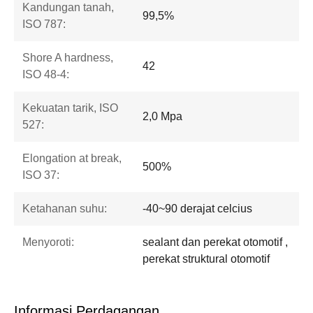
Kandungan tanah,
99,5%
ISO 787:
Shore A hardness,
42
ISO 48-4:
Kekuatan tarik, ISO
2,0 Mpa
527:
Elongation at break,
500%
ISO 37:
Ketahanan suhu:
-40~90 derajat celcius
Menyoroti:
sealant dan perekat otomotif ,
perekat struktural otomotif
Informasi Perdagangan