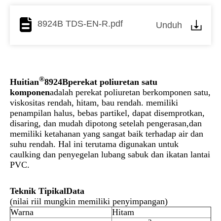
8924B TDS-EN-R.pdf
Unduh
®
Huitian
89
24B
perekat poliuretan satu
komponen
adalah perekat poliuretan berkomponen satu,
viskositas rendah, hitam, bau rendah. memiliki
penampilan halus, bebas partikel, dapat disemprotkan,
disaring, dan mudah dipotong setelah pengerasan,dan
memiliki ketahanan yang sangat baik terhadap air dan
suhu rendah. Hal ini terutama digunakan untuk
caulking dan penyegelan lubang sabuk dan ikatan lantai
PVC.
Teknik Tipikal
D
ata
(nilai riil mungkin memiliki penyimpangan)
Warna
Hitam