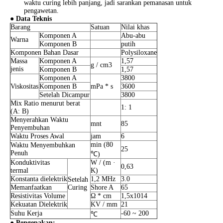
waktu curing lebih panjang, jadi sarankan pemanasan untuk
pengawetan.
●
Data Teknis
Barang
Satuan
Nilai khas
Komponen A
Abu-abu
Warna
Komponen B
putih
Komponen Bahan Dasar
Polysiloxane
Massa
Komponen A
1,57
g / cm3
jenis
Komponen B
1,57
Komponen A
3800
Viskositas
Komponen B
mPa * s
3600
Setelah Dicampur
3800
Mix Ratio menurut berat
1: 1
(A: B)
Menyerahkan Waktu
mnt
85
Penyembuhan
Waktu Proses Awal
jam
6
min (80
Waktu Menyembuhkan
25
Penuh
℃)
Konduktivitas
W / (m ·
0,63
termal
K)
Konstanta dielektrik
1,2 MHz
3.0
Setelah
Memanfaatkan
Curing
Shore A
65
Resistivitas Volume
Ω * cm
1,5x1014
Kekuatan Dielektrik
KV / mm
21
Suhu Kerja
-60 ~ 200
℃
●
Pengepakan: