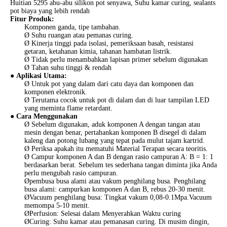
Huitian 5295 abu-abu silikon pot senyawa, Suhu kamar curing, sealants
pot biaya yang lebih rendah
Fitur Produk:
Komponen ganda, tipe tambahan.
Ø Suhu ruangan atau pemanas curing.
Ø Kinerja tinggi pada isolasi, pemeriksaan basah, resistansi
getaran, ketahanan kimia, tahanan hambatan listrik.
Ø Tidak perlu menambahkan lapisan primer sebelum digunakan
Ø Tahan suhu tinggi & rendah
●
Aplikasi Utama:
Ø Untuk pot yang dalam dari catu daya dan komponen dan
komponen elektronik.
Ø Terutama cocok untuk pot di dalam dan di luar tampilan LED
yang meminta flame retardant.
● Cara Menggunakan
Ø Sebelum digunakan, aduk komponen A dengan tangan atau
mesin dengan benar, pertahankan komponen B disegel di dalam
kaleng dan potong lubang yang tepat pada mulut tajam kartrid.
Ø Periksa apakah itu mematuhi Material Terapan secara teoritis.
Ø Campur komponen A dan B dengan rasio campuran A: B = 1: 1
berdasarkan berat. Sebelum tes sederhana tangan diminta jika Anda
perlu mengubah rasio campuran.
Øpembusa busa alami atau vakum penghilang busa. Penghilang
busa alami: campurkan komponen A dan B, rebus 20-30 menit.
ØVacuum penghilang busa: Tingkat vakum 0,08-0.1Mpa.Vacuum
memompa 5-10 menit.
ØPerfusion: Selesai dalam Menyerahkan Waktu curing
ØCuring: Suhu kamar atau pemanasan curing. Di musim dingin,