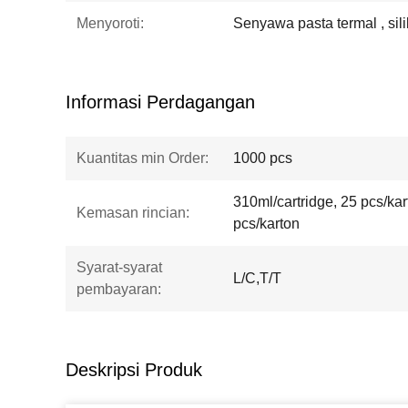
Menyoroti:
Senyawa pasta termal , sil
Informasi Perdagangan
Kuantitas min Order:
1000 pcs
310ml/cartridge, 25 pcs/ka
Kemasan rincian:
pcs/karton
Syarat-syarat
L/C,T/T
pembayaran:
Deskripsi Produk