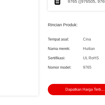
9765 ((976505, 97
Rincian Produk:
Tempat asal:
Cina
Nama merek:
Huitian
Sertifikasi:
UL RoHS
Nomor model:
9765
Dapatkan Harga Terbai