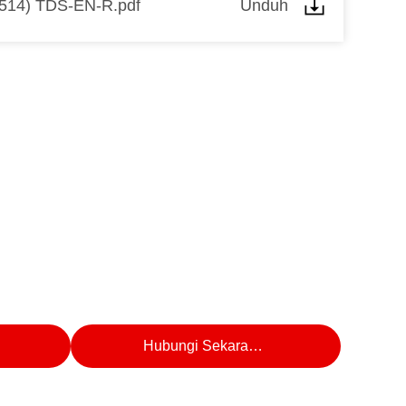
6514) TDS-EN-R.pdf
Unduh
k
Hubungi Sekarang