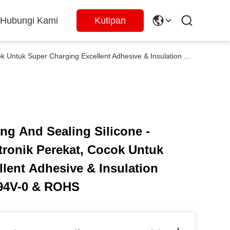
Hubungi Kami
Kutipan
9765 Gray RTV Bonding And Sealing Silicone - Performa Tinggi Elektronik Perekat, Cocok Untuk Super Charging Excellent Adhesive & Insulation Untuk Elektronik, UL94V-0 & ROHS
g And Sealing Silicone -
tronik Perekat, Cocok Untuk
lent Adhesive & Insulation
L94V-0 & ROHS