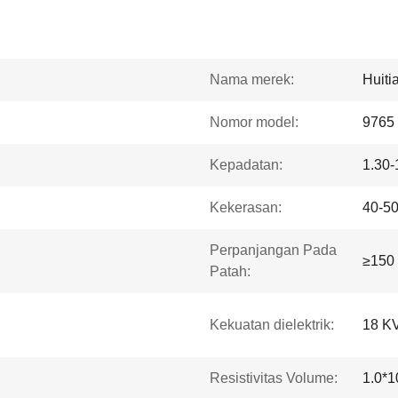
Nama merek:
Huiti
Nomor model:
9765
Kepadatan:
1.30-
Kekerasan:
40-50
Perpanjangan Pada
≥150
Patah:
Kekuatan dielektrik:
18 K
Resistivitas Volume:
1.0*1