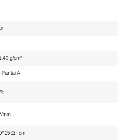
an
1.40 g/cm³
 Pantai A
 %
V/mm
0^15 Ω ∙ cm