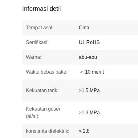
Informasi detil
Tempat asal:
Cina
Sertifikasi:
UL RoHS
Warna:
abu-abu
Waktu bebas paku:
＜ 10 menit
Kekuatan tarik:
≥1,5 MPa
Kekuatan geser
≥1.3 MPa
(al/al):
konstanta dielektrik:
> 2.8