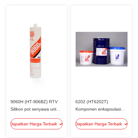
9060H (HT-906BZ) RTV
6202 (HT6202T)
Silikon pot senyawa untuk
Komponen enkapsulasi
komponen elektronik
epoksi elektronik,
Dapatkan Harga Terbaik
Dapatkan Harga Terbaik
senyawa pot hitam