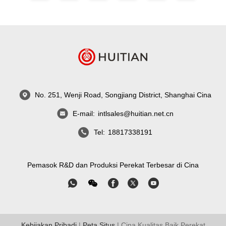
No. 251, Wenji Road, Songjiang District, Shanghai Cina
E-mail:
intlsales@huitian.net.cn
Tel:
18817338191
Pemasok R&D dan Produksi Perekat Terbesar di Cina
Kebijakan Pribadi
|
Peta Situs
| Cina Kualitas Baik Perekat