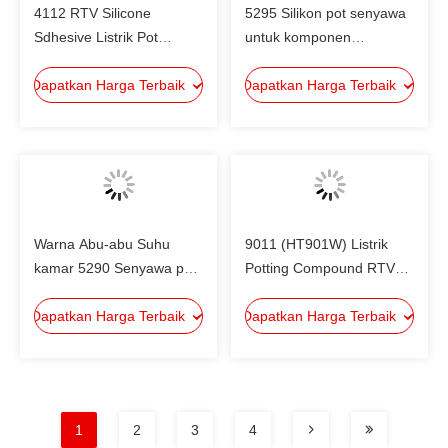
4112 RTV Silicone
5295 Silikon pot senyawa
Sdhesive Listrik Pot
untuk komponen
Compound Jenis
elektronik dan bagian,
Dapatkan Harga Terbaik
komponen kondensasi
Dapatkan Harga Terbaik
senyawa pot listrik
ganda
Warna Abu-abu Suhu
9011 (HT901W) Listrik
kamar 5290 Senyawa pot
Potting Compound RTV
silikon untuk komponen
Silicone Bonding dan
Dapatkan Harga Terbaik
elektronik
Dapatkan Harga Terbaik
penyegelan
1
2
3
4