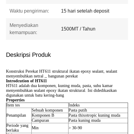
Waktu pengiriman:
15 hari setelah deposit
Menyediakan
1500MT / Tahun
kemampuan:
Deskripsi Produk
Konstruksi Perekat HT611 struktural ikatan epoxy sealant, sealant
menyembuhkan netral ,, bangunan perekat
Introdcution of HT611
HT611 adalah dua komponen, kuning muda, pasta, suhu kamar
menyembuhkan sealant epoxy ikatan struktural. Ini didedikasikan
digunakan untuk batu kering-hang
Properties
Item tes
Indeks
Sebuah komponen
Pasta putih
Penampilan
Komponen B
Pasta thixotropic kuning muda
Campuran
Pasta kuning muda
Periode yang
Min
> 30-90
berlaku