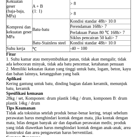
Kekuatan
> 8
geser
A + B
(baja-baja,
(1: 1)
> 8
MPa)
Kondisi standar 48h> 10.0
Perendaman 168h> 7
Kompresi dan
Batu-batu
kekuatan geser
Perlakuan Panas 80 ℃ 168h> 7
MPa
Siklus pencairan 50 kali> 7
Batu-Stainless steel
Kondisi standar 48h> 10.0
Suhu kerja
-40 ~ 100
℃
Fitur
1. Suhu kamar atau menyembuhkan panas, tidak akan mengalir, tidak
ada kebocoran minyak, tidak ada batu pencemar, ketahanan penuaan
2. Memiliki kekuatan ikatan yang tinggi untuk batu, logam, beton, kayu
dan bahan lainnya, ketangguhan yang baik
Aplikasi
Kering gantung untuk batu, dinding bagian dalam keramik, menunjuk
batu, keramik
Spesifikasi kemasan
28kg / set, Komponen: drum plastik 14kg / drum, komponen B: drum
plastik 14kg / drum
Tips Keamanan
Tidak ada toksisitas setelah produk benar-benar kering, tetapi sebelum
perawatan harus menghindari kontak dengan mata, jika kontak dengan
mata, bilas dengan banyak air dan dapatkan perawatan medis; produk
yang tidak diawetkan harus menghindari kontak dengan anak-anak; area
konstruksi dan area pengawetan harus berventilasi.