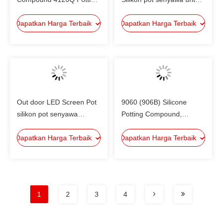
komponen elektronik
komponen elektronik
Dapatkan Harga Terbaik
Dapatkan Harga Terbaik
Out door LED Screen Pot
9060 (906B) Silicone
silikon pot senyawa
Potting Compound,
elektronik 4120Z
perekat / sealant hitam
Dapatkan Harga Terbaik
Dapatkan Harga Terbaik
non-slump hitam
1
2
3
4