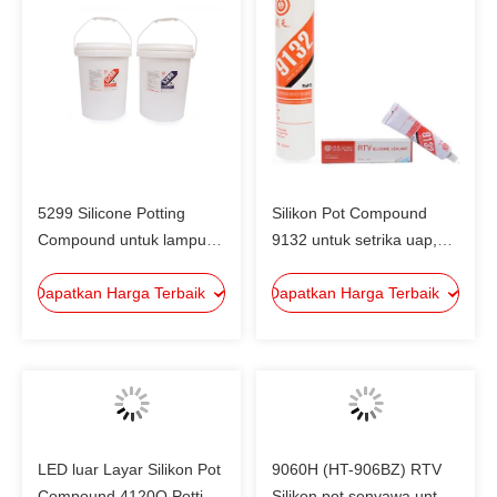
5299 Silicone Potting
Silikon Pot Compound
Compound untuk lampu
9132 untuk setrika uap,
LED, papan sirkuit
senyawa pot suhu tinggi
Dapatkan Harga Terbaik
senyawa pot
Dapatkan Harga Terbaik
LED luar Layar Silikon Pot
9060H (HT-906BZ) RTV
Compound 4120Q Potting
Silikon pot senyawa untuk